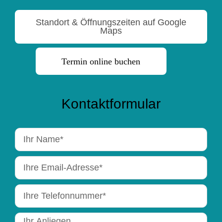
Standort & Öffnungszeiten auf Google
Maps
Termin online buchen
Kontaktformular
N
a
E
m
m
e
T
a
e
i
N
l